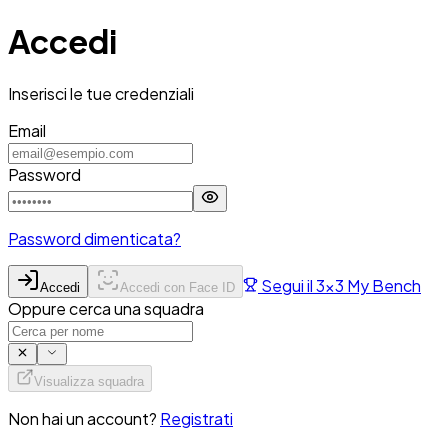
Accedi
Accedi
Inserisci le tue credenziali
Email
Password
Password dimenticata?
Segui il 3x3 My Bench
Accedi
Accedi con Face ID
Oppure cerca una squadra
Visualizza squadra
Non hai un account?
Registrati